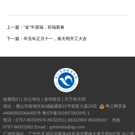
上一篇：
“金”牛迎福，祈福新春
下一篇：
辛丑年正月十一，南天明开工大吉
收藏我们
|
办公地址
|
咨询留言
|
关于南天明
地址：佛山市南海区桂城融通路22号智富大厦29层
粤公网安备
44060502004455号
粤ICP备2026070039号-1
电话：0757-86333976 86322911 86322900 86338187 传真：
0757-86322982 Email：gdntmlss@qq.com
广州所地址：广州市天河区华夏路49号津滨腾越大厦北塔607室 办公电