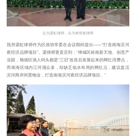
左为梁虹律师，右为林世彬律师
我所梁虹律师作为区政协常委在会议期间提出——“打造南海滨河
夜经济品牌项目”。梁律师更直言到：“禅城区岭南新天地、创意产
业园，顺德区渔人码头都是“三旧”改造后发展起来的网红消费点，
而南海区域内江河涌众多，却缺乏临水布局的网红点，建议盘活
滨河两岸闲置物业，打造南海滨河夜经济品牌项目。”