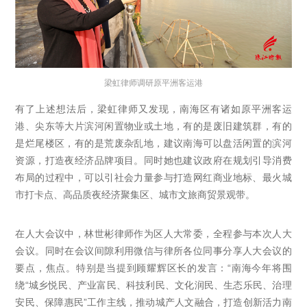
梁虹律师调研原平洲客运港
有了上述想法后，梁虹律师又发现，南海区有诸如原平洲客运
港、尖东等大片滨河闲置物业或土地，有的是废旧建筑群，有的
是烂尾楼区，有的是荒废杂乱地，建议南海可以盘活闲置的滨河
资源，打造夜经济品牌项目。同时她也建议政府在规划引导消费
布局的过程中，可以引社会力量参与打造网红商业地标、最火城
市打卡点、高品质夜经济聚集区、城市文旅商贸景观带。
在人大会议中，林世彬律师作为区人大常委，全程参与本次人大
会议。同时在会议间隙利用微信与律所各位同事分享人大会议的
要点，焦点。特别是当提到顾耀辉区长的发言：“南海今年将围
绕“城乡悦民、产业富民、科技利民、文化润民、生态乐民、治理
安民、保障惠民”工作主线，推动城产人文融合，打造创新活力南