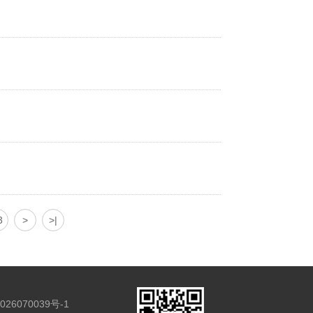
3
>
>|
026070039号-1