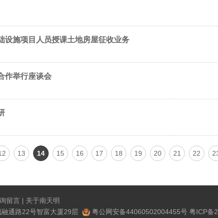
础设施项目人员授课土地房屋征收业务
合作举行座谈会
研
12
13
14
15
16
17
18
19
20
21
22
2
询留言
|
关于南天明
融通路22号智富大厦29层
粤公网安备44060502004455号
粤ICP备2