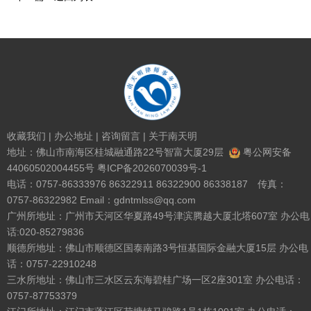
收藏我们
|
办公地址
|
咨询留言
|
关于南天明
地址：佛山市南海区桂城融通路22号智富大厦29层
粤公网安备
44060502004455号
粤ICP备2026070039号-1
电话：0757-86333976 86322911 86322900 86338187 传真：
0757-86322982 Email：gdntmlss@qq.com
广州所地址：广州市天河区华夏路49号津滨腾越大厦北塔607室 办公电
话:020-85279836
顺德所地址：佛山市顺德区国泰南路3号恒基国际金融大厦15层 办公电
话：0757-22910248
三水所地址：佛山市三水区云东海碧桂广场一区2座301室 办公电话：
0757-87753379